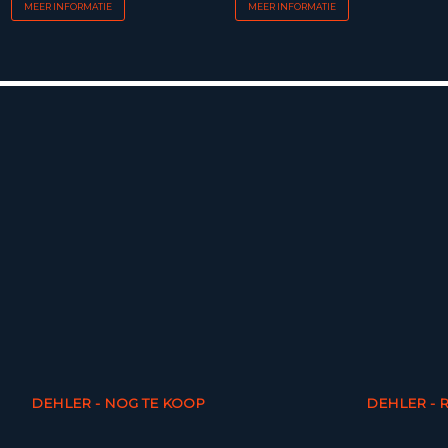
MEER INFORMATIE
MEER INFORMATIE
DEHLER - NOG TE KOOP
DEHLER - 